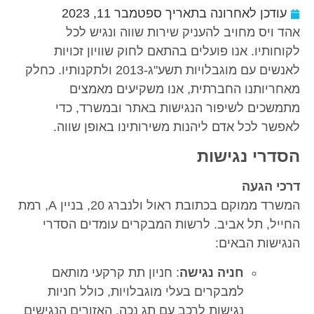
ן לאחרונה בתאריך
ספטמבר 11, 2023
 מחויב להעניק שירות שווה ונגיש לכל
ו. אנו פועלים בהתאם לחוק שוויון זכויות
לאנשים עם מוגבלויות תשע"ג-2013 ולתקנותיו. כחלק
נו החברתית, אנו משקיעים מאמצים
 לשיפור הנגישות באתר ובמשרד, כדי
כל אדם ליהנות משירותינו באופן שווה.
 נגישות
געה
המשרד ממוקם בכתובת ראול ולנברג 20, בניין A, רמת
תל אביב. לרשות המבקרים עומדים הסדרי
 הבאים:
חניה נגישה
: חניון תת קרקעי מותאם
למבקרים בעלי מוגבלויות, כולל חניות
נגישות לרכב עם תג נכה. האזורים הנגישים