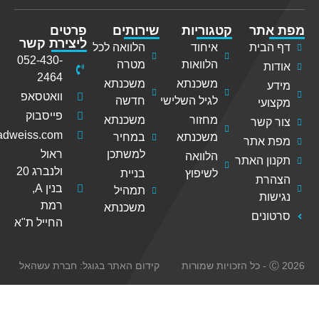
תר
קטגוריות
שירותים
פרטים
ליצירת קשר
ית
איחוד
הלוואה לכל
052-430-
הלוואות
מטרה
2464
משכנתא
משכנתא
וואטסאפ
לגיל השלישי
חדשה
י
פייסבוק
מחזור
משכנתא
שר
ohad@ohadweiss.com
משכנתא
במחיר
אתר
למשתכן
ראול
הלוואה
 האתר
ולנברג 20
לשיפוץ
בניית
ת
בנין A,
תמהיל
ת
רמת
משכנתא
ים
החייל ת"א
קידום האתר בגוגל: חברת עשהאל