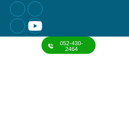
052-430-
2464