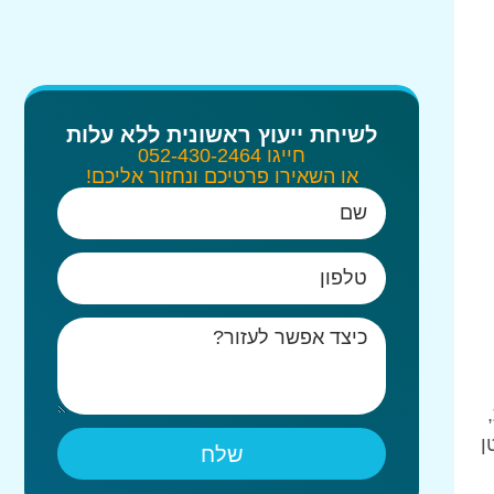
לשיחת ייעוץ ראשונית ללא עלות
חייגו 052-430-2464
או השאירו פרטיכם ונחזור אליכם!
ן
שלח